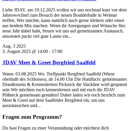
Liebe JDAV, am 19.12.2025 wollen wir uns nochmal kurz vor dem
Jahreswechsel zum Besuch der neuen Boulderhalle in Weimar
treffen. Wer möchte, kann natürlich auch gerne klettern oder einen
aus beidem Mix machen. Wenn ihr Anregungen und Wünsche fürs
neue Jahr dabei habt, freuen wir uns auf gemeinsamen Austausch,
ansonsten packt viel gute Laune ein...
Aug.
3
2025
3. August 2025 @ 14:00
-
17:00
JDAV Meet & Greet Bergfried Saalfeld
Wann: 03.08.2025 Wo: Treffpunkt Bergfried Saalfeld (Wiese
oberhalb des Schlosses), ab 14.00 Uhr Die Hardfacts: gemeinsames
Draußensein & Kennenlernen Picknick die Slackline wird gespannt
sein Wir möchten euch kennenlernen und mit euch die JDAV
Pößneck gemeinsam gestalten! Daher laden wir euch herzlich zum
Meet & Greet auf dem Saalfelder Bergfried ein, um uns
auszutauschen und...
Fragen zum Programm?
Du hast Fragen zu einer Veranstaltung oder möchtest dich