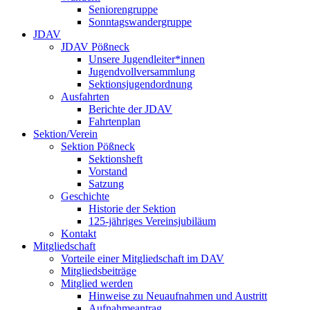
Seniorengruppe
Sonntagswandergruppe
JDAV
JDAV Pößneck
Unsere Jugendleiter*innen
Jugendvollversammlung
Sektionsjugendordnung
Ausfahrten
Berichte der JDAV
Fahrtenplan
Sektion/Verein
Sektion Pößneck
Sektionsheft
Vorstand
Satzung
Geschichte
Historie der Sektion
125-jähriges Vereinsjubiläum
Kontakt
Mitgliedschaft
Vorteile einer Mitgliedschaft im DAV
Mitgliedsbeiträge
Mitglied werden
Hinweise zu Neuaufnahmen und Austritt
Aufnahmeantrag