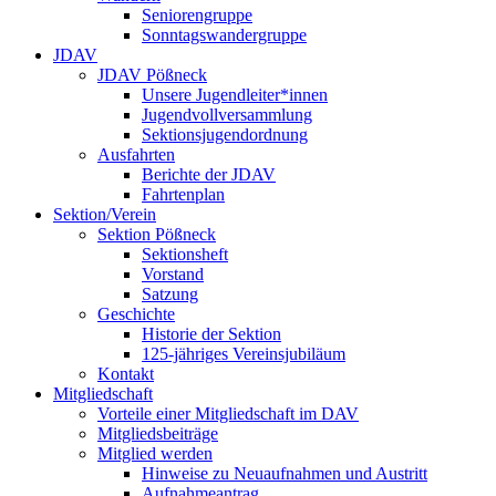
Seniorengruppe
Sonntagswandergruppe
JDAV
JDAV Pößneck
Unsere Jugendleiter*innen
Jugendvollversammlung
Sektionsjugendordnung
Ausfahrten
Berichte der JDAV
Fahrtenplan
Sektion/Verein
Sektion Pößneck
Sektionsheft
Vorstand
Satzung
Geschichte
Historie der Sektion
125-jähriges Vereinsjubiläum
Kontakt
Mitgliedschaft
Vorteile einer Mitgliedschaft im DAV
Mitgliedsbeiträge
Mitglied werden
Hinweise zu Neuaufnahmen und Austritt
Aufnahmeantrag