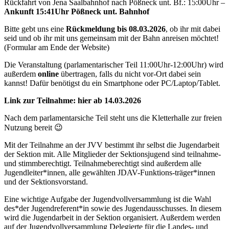
Rückfahrt von Jena Saalbahnhof nach Pößneck unt. Bf.: 15:00Uhr –
Ankunft 15:41Uhr Pößneck unt. Bahnhof
Bitte gebt uns eine
Rückmeldung bis 08.03.2026
, ob ihr mit dabei
seid und ob ihr mit uns gemeinsam mit der Bahn anreisen möchtet!
(Formular am Ende der Website)
Die Veranstaltung (parlamentarischer Teil 11:00Uhr-12:00Uhr) wird
außerdem
online
übertragen, falls du nicht vor-Ort dabei sein
kannst! Dafür benötigst du ein Smartphone oder PC/Laptop/Tablet.
Link zur Teilnahme: hier ab 14.03.2026
Nach dem parlamentarsiche Teil steht uns die Kletterhalle zur freien
Nutzung bereit 😉
Mit der Teilnahme an der JVV bestimmt ihr selbst die Jugendarbeit
der Sektion mit. Alle Mitglieder der Sektionsjugend sind teilnahme-
und stimmberechtigt. Teilnahmeberechtigt sind außerdem alle
Jugendleiter*innen, alle gewählten JDAV-Funktions-träger*innen
und der Sektionsvorstand.
Eine wichtige Aufgabe der Jugendvollversammlung ist die Wahl
des*der Jugendreferent*in sowie des Jugendausschusses. In diesem
wird die Jugendarbeit in der Sektion organisiert. Außerdem werden
auf der Jugendvollversammlung Delegierte für die Landes- und