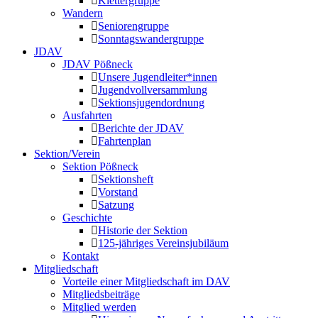
Klettergruppe
Wandern
Seniorengruppe
Sonntagswandergruppe
JDAV
JDAV Pößneck
Unsere Jugendleiter*innen
Jugendvollversammlung
Sektionsjugendordnung
Ausfahrten
Berichte der JDAV
Fahrtenplan
Sektion/Verein
Sektion Pößneck
Sektionsheft
Vorstand
Satzung
Geschichte
Historie der Sektion
125-jähriges Vereinsjubiläum
Kontakt
Mitgliedschaft
Vorteile einer Mitgliedschaft im DAV
Mitgliedsbeiträge
Mitglied werden