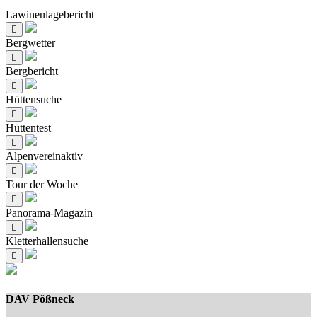
Lawinenlagebericht
Bergwetter
Bergbericht
Hüttensuche
Hüttentest
Alpenvereinaktiv
Tour der Woche
Panorama-Magazin
Kletterhallensuche
DAV Pößneck