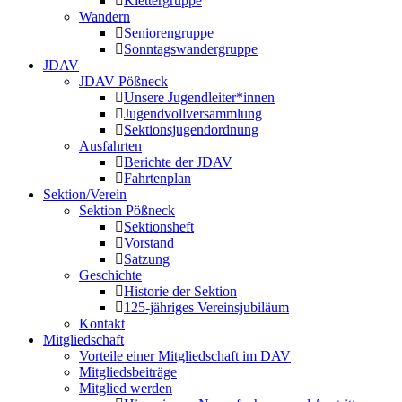
Klettergruppe
Wandern
Seniorengruppe
Sonntagswandergruppe
JDAV
JDAV Pößneck
Unsere Jugendleiter*innen
Jugendvollversammlung
Sektionsjugendordnung
Ausfahrten
Berichte der JDAV
Fahrtenplan
Sektion/Verein
Sektion Pößneck
Sektionsheft
Vorstand
Satzung
Geschichte
Historie der Sektion
125-jähriges Vereinsjubiläum
Kontakt
Mitgliedschaft
Vorteile einer Mitgliedschaft im DAV
Mitgliedsbeiträge
Mitglied werden